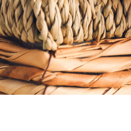
KAMA GRUPP pakub jae- ja hulgimüügiteenuseid kogu maailmas.
Tegeleme laia tootevalikuga. Anname teie käsutusse spetsialistid, kes
aitavad tooteid müüa teistes riikides.